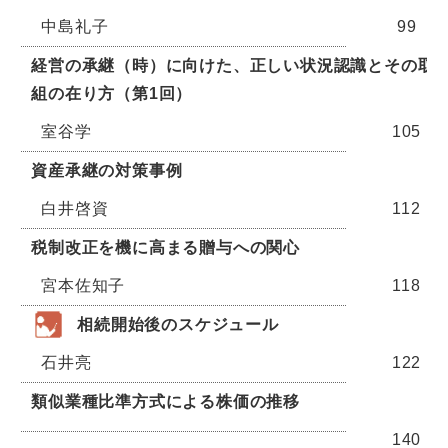
中島礼子
99
経営の承継（時）に向けた、正しい状況認識とその取
組の在り方（第1回）
室谷学
105
資産承継の対策事例
白井啓資
112
税制改正を機に高まる贈与への関心
宮本佐知子
118
相続開始後のスケジュール
石井亮
122
類似業種比準方式による株価の推移
140