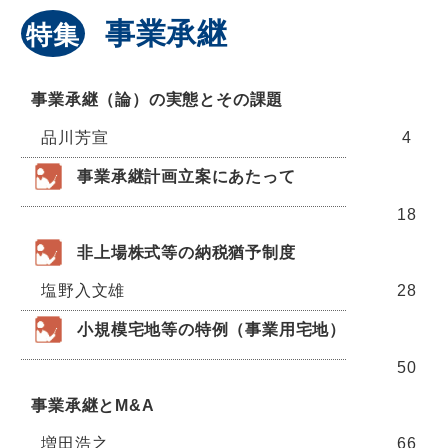
事業承継
特集
事業承継（論）の実態とその課題
品川芳宣
4
事業承継計画立案にあたって
18
非上場株式等の納税猶予制度
塩野入文雄
28
小規模宅地等の特例（事業用宅地）
50
事業承継とM&A
増田浩之
66