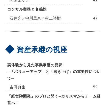
間瀬まゆ子
41
コンサル実務と名義株
石井亮／中川里奈／村上裕樹
47
資産承継の視座
実体験から見た事業承継の要諦
─「バリューアップ」と「磨き上げ」の重要性につい
て─
吉田典生
59
「経営陣開発」のプロと聞く─カリスマからチーム経
営へ─