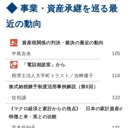
事業・資産承継を巡る最
近の動向
資産税関係の判決・裁決の最近の動向
中島吉央
105
「電話相談室」から
税理士法人大手町トラスト／吉﨑優子
116
株式納税猶予制度活用事例解説（第6回）
佐伯誠
122
《マクロ経済と家計からの視点》 日本の家計資産の
特徴と米・英との比較
宮本佐知子
131