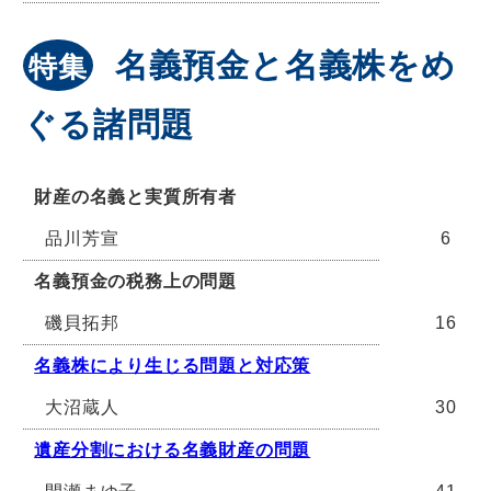
名義預金と名義株をめ
特集
ぐる諸問題
財産の名義と実質所有者
品川芳宣
6
名義預金の税務上の問題
磯貝拓邦
16
名義株により生じる問題と対応策
大沼蔵人
30
遺産分割における名義財産の問題