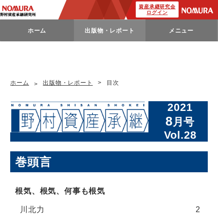
資産承継研究会
ログイン
ホーム
出版物・レポート
メニュー
ホーム
出版物・レポート
目次
2021
8
月号
Vol.28
巻頭言
根気、根気、何事も根気
川北力
2