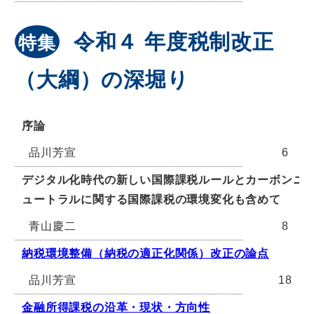
令和４ 年度税制改正
特集
（大綱）の深堀り
序論
品川芳宣
6
デジタル化時代の新しい国際課税ルールとカーボンニ
ュートラルに関する国際課税の環境変化も含めて
青山慶二
8
納税環境整備（納税の適正化関係）改正の論点
品川芳宣
18
金融所得課税の沿革・現状・方向性