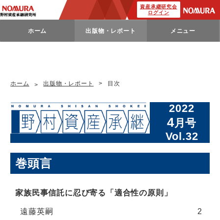
資産承継研究会
ログイン
ホーム
出版物・レポート
メニュー
ホーム
出版物・レポート
目次
2022
4
月号
Vol.32
巻頭言
家族民事信託に忍び寄る「適合性の原則」
遠藤英嗣
2