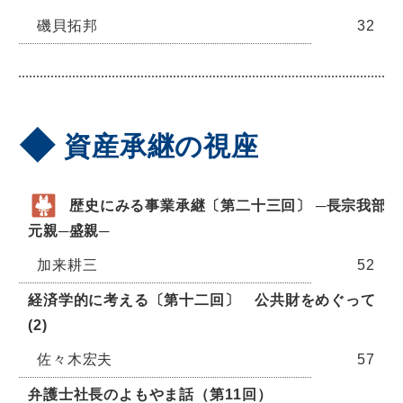
磯貝拓邦
32
資産承継の視座
歴史にみる事業承継〔第二十三回〕 ─長宗我部
元親─盛親─
加来耕三
52
経済学的に考える〔第十二回〕 公共財をめぐって
(2)
佐々木宏夫
57
弁護士社長のよもやま話（第11回）