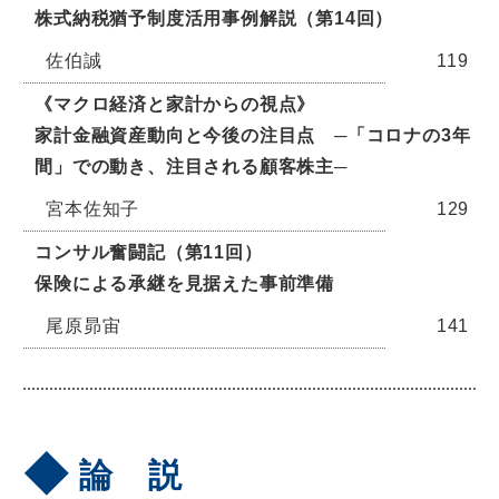
株式納税猶予制度活用事例解説（第14回）
佐伯誠
119
《マクロ経済と家計からの視点》
家計金融資産動向と今後の注目点 ─「コロナの3年
間」での動き、注目される顧客株主─
宮本佐知子
129
コンサル奮闘記（第11回）
保険による承継を見据えた事前準備
尾原昴宙
141
論 説