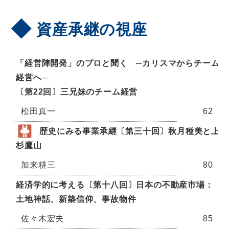
資産承継の視座
「経営陣開発」のプロと聞く ─カリスマからチーム
経営へ─
〔第22回〕三兄妹のチーム経営
松田真一
62
歴史にみる事業承継〔第三十回〕秋月種美と上
杉鷹山
加来耕三
80
経済学的に考える〔第十八回〕日本の不動産市場：
土地神話、新築信仰、事故物件
佐々木宏夫
85