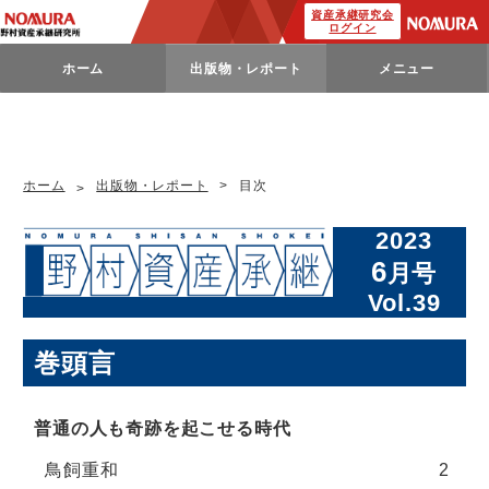
資産承継研究会
ログイン
ホーム
出版物・レポート
メニュー
ホーム
出版物・レポート
目次
2023
6
月号
Vol.39
巻頭言
普通の人も奇跡を起こせる時代
鳥飼重和
2