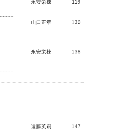
永安栄棟
116
山口正章
130
永安栄棟
138
遠藤英嗣
147