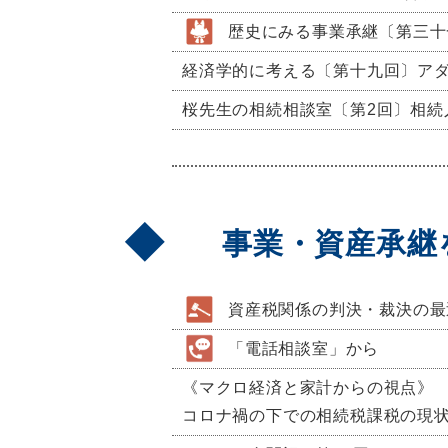
歴史にみる事業承継〔第三十
経済学的に考える〔第十九回〕ア
桜先生の相続相談室〔第2回〕相続
事業・資産承継
資産税関係の判決・裁決の最
「電話相談室」から
《マクロ経済と家計からの視点》
コロナ禍の下での相続税課税の現