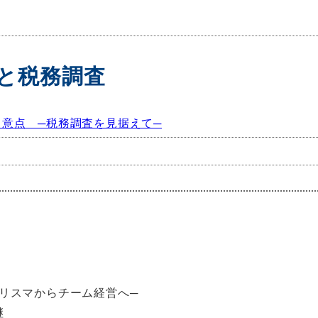
と税務調査
意点 ─税務調査を見据えて─
リスマからチーム経営へ─
継