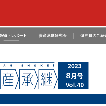
版物・レポート
資産承継研究会
研究員のご紹
2023
8
月号
Vol.40