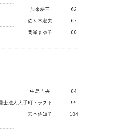
加来耕三
62
佐々木宏夫
67
間瀬まゆ子
80
中島吉央
84
人大手町トラスト
95
宮本佐知子
104