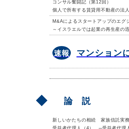
コンサル奮闘記（第12回）
個人で所有する賃貸用不動産の法
M&Aによるスタートアップのエグ
～イスラエルでは起業の再生産の
マンション
速報
論 説
新しいかたちの相続 家族信託実務
受益者代理人（4） ─受益者代理