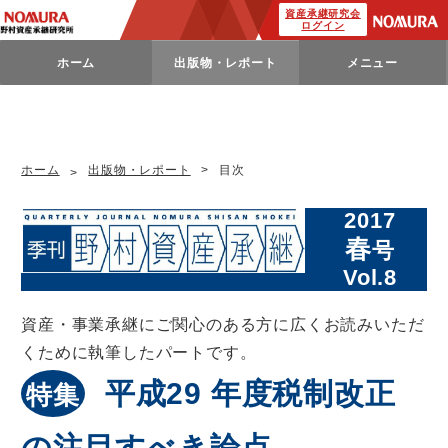
資産承継研究会
ログイン
ホーム
出版物・レポート
メニュー
ホーム
出版物・レポート
目次
2017
春
号
Vol.8
資産・事業承継にご関心のある方に広くお読みいただ
くために執筆したパートです。
平成29 年度税制改正
特集
の注目すべき論点