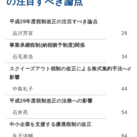
の注目すべき論点
平成29年度税制改正の注目すべき論点
品川芳宣
26
事業承継税制(納税猶予制度)関係
石毛章浩
34
スクイーズアウト税制の改正による株式集約手法への
影響
中島礼子
44
平成29年度税制改正の法務への影響
石井亮
54
中小企業を支援する優遇税制の改正
生子洋輔
64