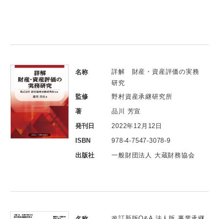
詳解 財産・資産評価の実務
名称
研究
監修
野村資産承継研究所
著
品川 芳宣
発刊日
2022年12月12日
ISBN
978-4-7547-3078-9
出版社
一般財団法人 大蔵財務協会
改訂新版Q&A 法人版 事業承継
名称