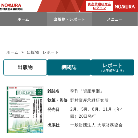
資産承継研究会
ログイン
ホーム
出版物・レポート
メニュー
ホーム
出版物・レポート
レポート
出版物
機関誌
(大手町だより)
雑誌名
季刊「資産承継」
執筆・監修
野村資産承継研究所
2月、5月、8月、11月（年4
発売日
回）20日発行
出版社
一般財団法人 大蔵財務協会