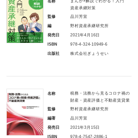
まんが×解説でわかる！入門
名称
資産承継対策
監修
品川芳宣
編
野村資産承継研究所
発売日
2021年4月16日
ISBN
978-4-324-10949-6
出版社
株式会社ぎょうせい
税務・法務から見るコロナ禍の
名称
財産・資産評価と不動産賃貸業
監修
野村資産承継研究所
編著
品川芳宣
発売日
2021年3月15日
ISBN
978-4-7547-2886-1