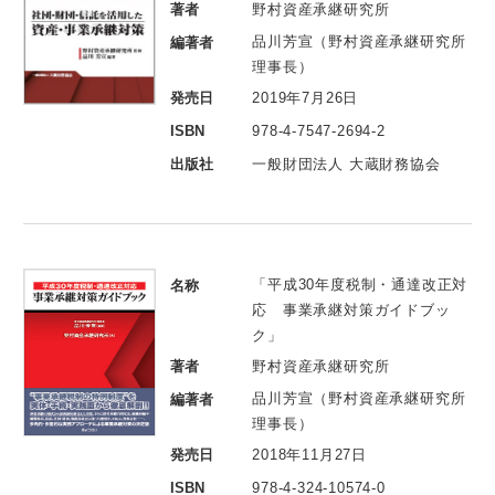
著者
野村資産承継研究所
品川芳宣（野村資産承継研究所
編著者
理事長）
発売日
2019年7月26日
ISBN
978-4-7547-2694-2
出版社
一般財団法人 大蔵財務協会
「平成30年度税制・通達改正対
名称
応 事業承継対策ガイドブッ
ク」
著者
野村資産承継研究所
品川芳宣（野村資産承継研究所
編著者
理事長）
発売日
2018年11月27日
ISBN
978-4-324-10574-0