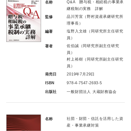
Q&A 贈与税・相続税の事業承
名称
継税制の実務 詳解
品川芳宣（野村資産承継研究所
監修
理事長）
塩野入文雄（同研究所主任研究
編著
員）
佐伯誠（同研究所副主任研究
著者
員）
村上裕樹（同研究所副主任研究
員）
発売日
2019年7月29日
ISBN
978-4-7547-2693-5
出版社
一般財団法人 大蔵財務協会
社団・財団・信託を活用した資
名称
産・事業承継対策