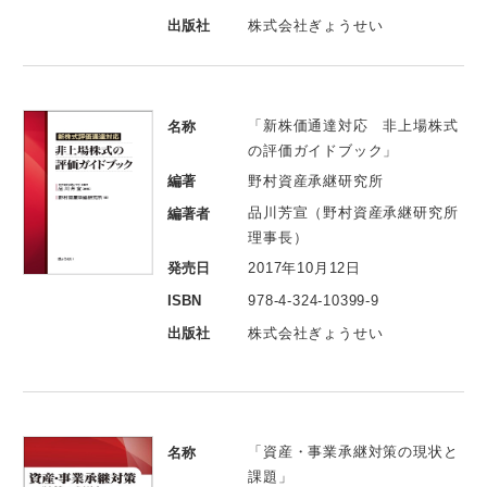
出版社
株式会社ぎょうせい
「新株価通達対応 非上場株式
名称
の評価ガイドブック」
編著
野村資産承継研究所
品川芳宣（野村資産承継研究所
編著者
理事長）
発売日
2017年10月12日
ISBN
978-4-324-10399-9
出版社
株式会社ぎょうせい
「資産・事業承継対策の現状と
名称
課題」