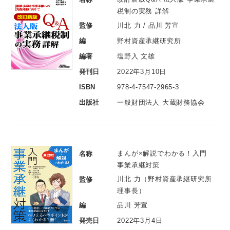
税制の実務 詳解
監修
川北 力 / 品川 芳宣
編
野村資産承継研究所
編著
塩野入 文雄
発刊日
2022年3月10日
ISBN
978-4-7547-2965-3
出版社
一般財団法人 大蔵財務協会
まんが×解説でわかる！入門
名称
事業承継対策
川北 力（野村資産承継研究所
監修
理事長）
編
品川 芳宣
発売日
2022年3月4日