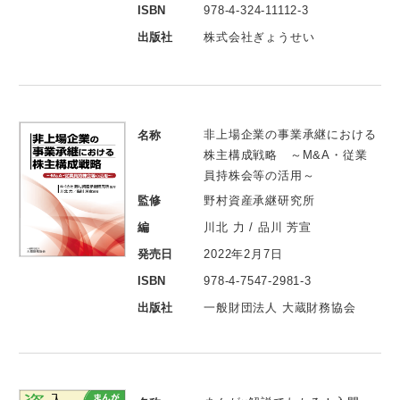
ISBN
978-4-324-11112-3
出版社
株式会社ぎょうせい
非上場企業の事業承継における
名称
株主構成戦略 ～M&A・従業
員持株会等の活用～
監修
野村資産承継研究所
編
川北 力 / 品川 芳宣
発売日
2022年2月7日
ISBN
978-4-7547-2981-3
出版社
一般財団法人 大蔵財務協会